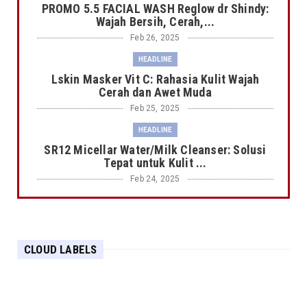
PROMO 5.5 FACIAL WASH Reglow dr Shindy:
Wajah Bersih, Cerah,...
Feb 26, 2025
HEADLINE
Lskin Masker Vit C: Rahasia Kulit Wajah
Cerah dan Awet Muda
Feb 25, 2025
HEADLINE
SR12 Micellar Water/Milk Cleanser: Solusi
Tepat untuk Kulit ...
Feb 24, 2025
HEADLINE
Serum Reglow dr Shindy: Transformasi Kulit
Wajah Menjadi Leb...
CLOUD LABELS
Feb 23, 2025
HEADLINE
Serum Reglow dr Shindy: Rahasia Kulit Wajah
Cerah dan Sehat